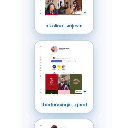
nikolina_vujevic
thedancingis_good