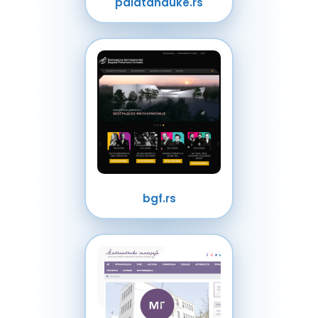
palatanauke.rs
bgf.rs