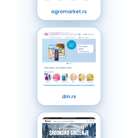
agromarket.rs
dm.rs