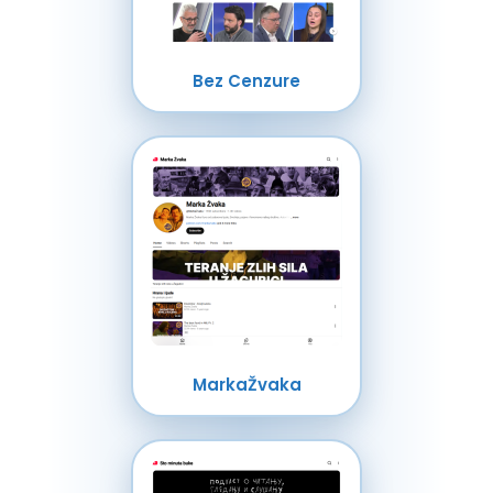
Bez Cenzure
MarkaŽvaka