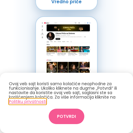
Vredno priče
Zdrava priča sa Dolores
Ovaj veb sajt koristi samo kolačiće neophodne za
funkcionisanje. Ukoliko kliknete na dugme „Potvrdi“ ili
nastavite da koristite ovaj veb sajt, saglasni ste sa
korišćenjem kolačića. Za više informacija kliknite na
Politiku privatnosti
.
POTVRDI