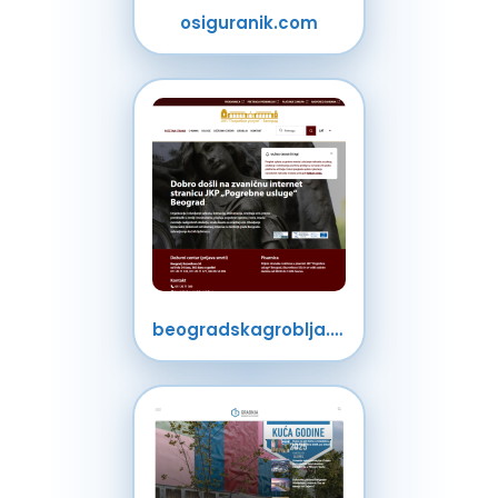
osiguranik.com
beogradskagroblja.rs