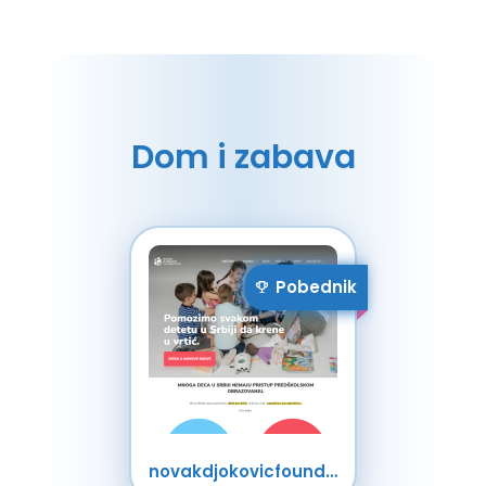
Dom i zabava
Pobednik
novakdjokovicfoundation.org