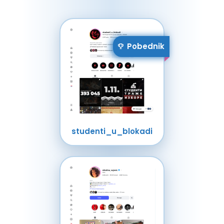
Pobednik
studenti_u_blokadi