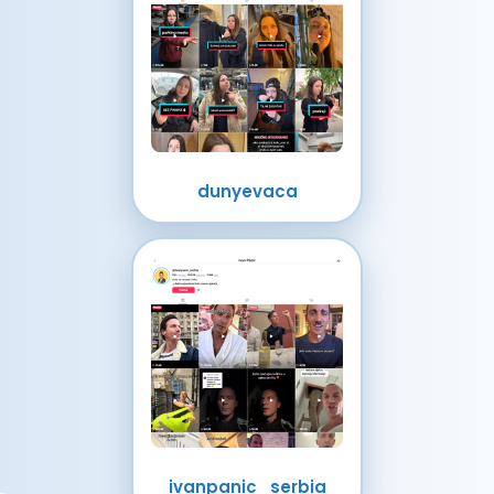
dunyevaca
ivanpanic_serbia