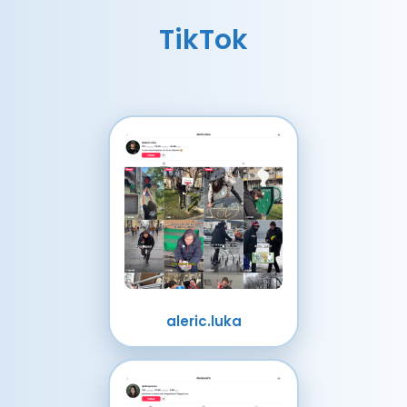
TikTok
aleric.luka