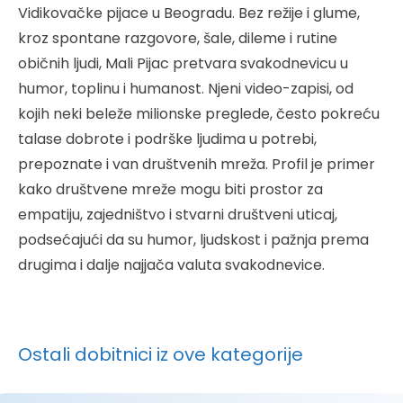
Vidikovačke pijace u Beogradu. Bez režije i glume,
kroz spontane razgovore, šale, dileme i rutine
običnih ljudi, Mali Pijac pretvara svakodnevicu u
humor, toplinu i humanost. Njeni video-zapisi, od
kojih neki beleže milionske preglede, često pokreću
talase dobrote i podrške ljudima u potrebi,
prepoznate i van društvenih mreža. Profil je primer
kako društvene mreže mogu biti prostor za
empatiju, zajedništvo i stvarni društveni uticaj,
podsećajući da su humor, ljudskost i pažnja prema
drugima i dalje najjača valuta svakodnevice.
Ostali dobitnici iz ove kategorije