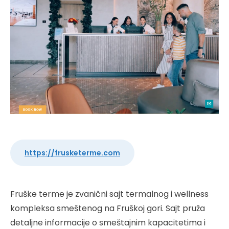
https://frusketerme.com
Fruške terme je zvanični sajt termalnog i wellness
kompleksa smeštenog na Fruškoj gori. Sajt pruža
detaljne informacije o smeštajnim kapacitetima i