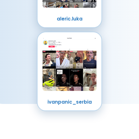
aleric.luka
ivanpanic_serbia