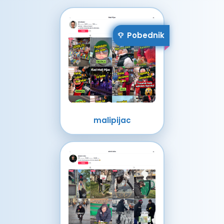
Pobednik
malipijac