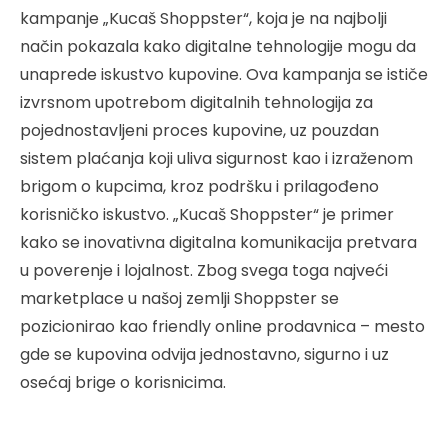
kampanje „Kucaš Shoppster“, koja je na najbolji
način pokazala kako digitalne tehnologije mogu da
unaprede iskustvo kupovine. Ova kampanja se ističe
izvrsnom upotrebom digitalnih tehnologija za
pojednostavljeni proces kupovine, uz pouzdan
sistem plaćanja koji uliva sigurnost kao i izraženom
brigom o kupcima, kroz podršku i prilagođeno
korisničko iskustvo. „Kucaš Shoppster“ je primer
kako se inovativna digitalna komunikacija pretvara
u poverenje i lojalnost. Zbog svega toga najveći
marketplace u našoj zemlji Shoppster se
pozicionirao kao friendly online prodavnica – mesto
gde se kupovina odvija jednostavno, sigurno i uz
osećaj brige o korisnicima.