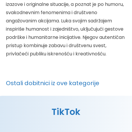
izazove i originalne situacije, a poznat je po humoru,
svakodnevnim fenomenima i društveno
angažovanim akcijama. Luka svojim sadržajem
inspiriše humanost i zajedništvo, uključujući gestove
podrške i humanitarne inicijative. Njegov autentičan
pristup kombinuje zabavu i društvenu svest,
privlačeći publiku iskrenošću i kreativnošću.
Ostali dobitnici iz ove kategorije
TikTok