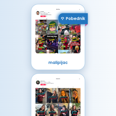
Pobednik
malipijac