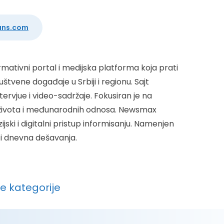
ans.com
mativni portal i medijska platforma koja prati
štvene događaje u Srbiji i regionu. Sajt
intervjue i video-sadržaje. Fokusiran je na
 života i međunarodnih odnosa. Newsmax
jski i digitalni pristup informisanju. Namenjen
ati dnevna dešavanja.
ve kategorije