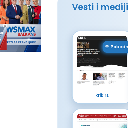
Vesti i medij
Pobedn
krik.rs