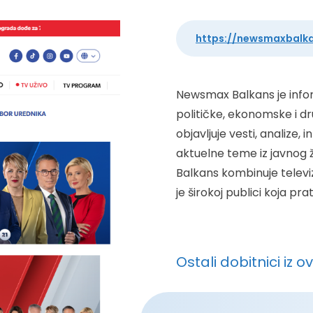
https://newsmaxbalk
Newsmax Balkans je infor
političke, ekonomske i dru
objavljuje vesti, analize, 
aktuelne teme iz javnog
Balkans kombinuje televizi
je širokoj publici koja pr
Ostali dobitnici iz o