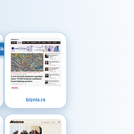
i
ik
biznis.rs