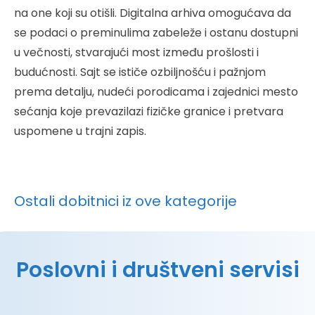
na one koji su otišli. Digitalna arhiva omogućava da
se podaci o preminulima zabeleže i ostanu dostupni
u večnosti, stvarajući most između prošlosti i
budućnosti. Sajt se ističe ozbiljnošću i pažnjom
prema detalju, nudeći porodicama i zajednici mesto
sećanja koje prevazilazi fizičke granice i pretvara
uspomene u trajni zapis.
Ostali dobitnici iz ove kategorije
Poslovni i društveni servisi