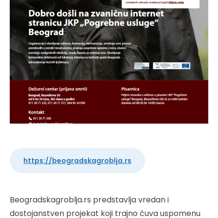
https://beogradskagroblja.rs
Beogradskagroblja.rs predstavlja vredan i
dostojanstven projekat koji trajno čuva uspomenu