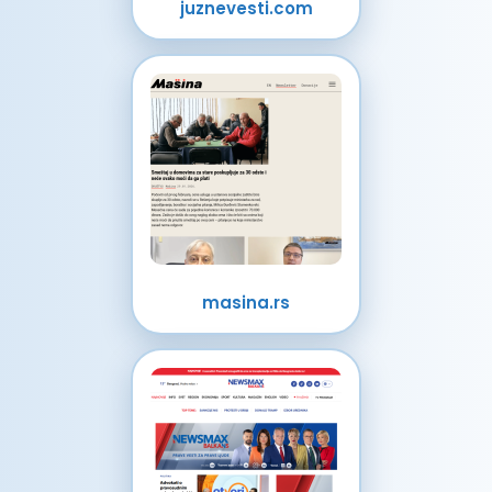
juznevesti.com
masina.rs