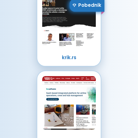
Pobednik
krik.rs