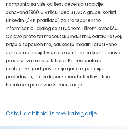
Kompanija sa više od šest decenija tradicije,
osnovana 1960. u Vršcu i deo STADA grupe, koristi
LinkedIn (34K pratilaca) za transparentno
informisanje i dijalog sa stručnom i širom javnošću.
Objave prate farmaceutsku industriju, održivi razvoj,
brigu o zaposlenima, edukaciju mladih i društveno
odgovorne inicijative, sa akcentom na ljude, timove i
procese iza razvoja lekova. Profesionalnim
nastupom gradi poverenje i jača reputaciju
poslodavca, potvrđujući značaj LinkedIn-a kao
kanala korporativne komunikacije.
Ostali dobitnici iz ove kategorije