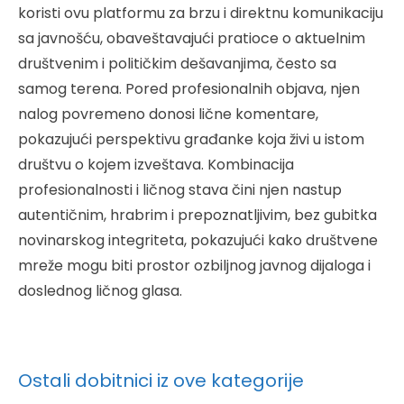
koristi ovu platformu za brzu i direktnu komunikaciju
sa javnošću, obaveštavajući pratioce o aktuelnim
društvenim i političkim dešavanjima, često sa
samog terena. Pored profesionalnih objava, njen
nalog povremeno donosi lične komentare,
pokazujući perspektivu građanke koja živi u istom
društvu o kojem izveštava. Kombinacija
profesionalnosti i ličnog stava čini njen nastup
autentičnim, hrabrim i prepoznatljivim, bez gubitka
novinarskog integriteta, pokazujući kako društvene
mreže mogu biti prostor ozbiljnog javnog dijaloga i
doslednog ličnog glasa.
Ostali dobitnici iz ove kategorije