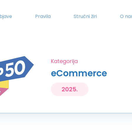
bjave
Pravila
Stručni žiri
O n
Kategorija
eCommerce
2025.