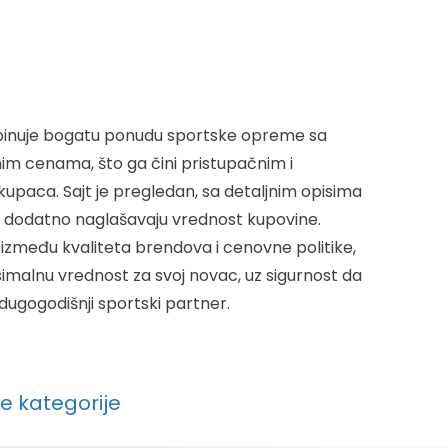
binuje bogatu ponudu sportske opreme sa
nim cenama, što ga čini pristupačnim i
kupaca. Sajt je pregledan, sa detaljnim opisima
e dodatno naglašavaju vrednost kupovine.
 između kvaliteta brendova i cenovne politike,
simalnu vrednost za svoj novac, uz sigurnost da
i dugogodišnji sportski partner.
ve kategorije