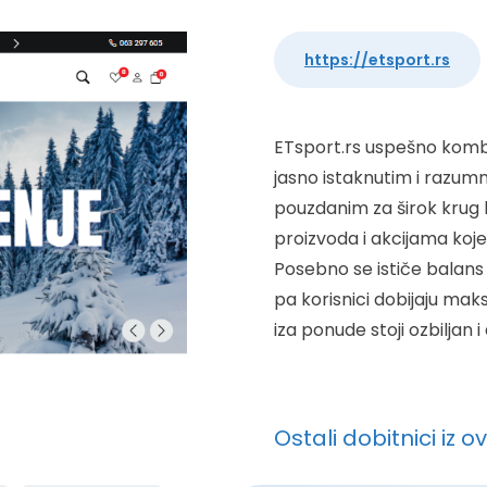
https://etsport.rs
ETsport.rs uspešno kom
jasno istaknutim i razum
pouzdanim za širok krug 
proizvoda i akcijama koj
Posebno se ističe balans
pa korisnici dobijaju mak
iza ponude stoji ozbiljan 
Ostali dobitnici iz o