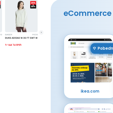
eCommerce
Pobedn
ikea.com