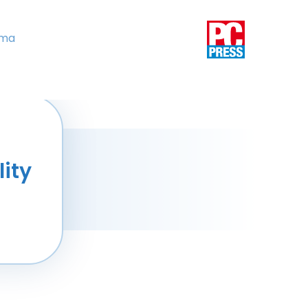
ama
lity