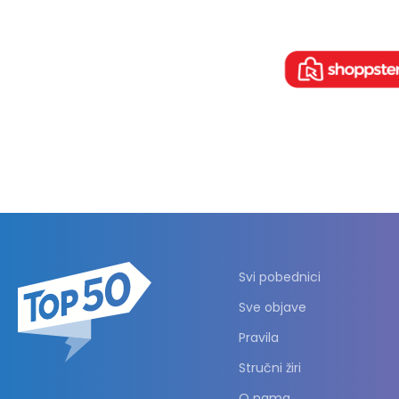
Svi pobednici
Sve objave
Pravila
Stručni žiri
O nama