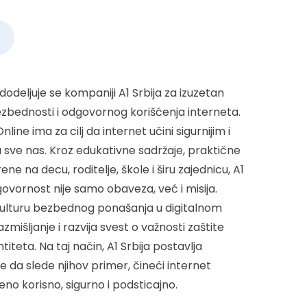
dodeljuje se kompaniji A1 Srbija za izuzetan
bednosti i odgovornog korišćenja interneta.
line ima za cilj da internet učini sigurnijim i
 sve nas. Kroz edukativne sadržaje, praktične
e na decu, roditelje, škole i širu zajednicu, A1
ovornost nije samo obaveza, već i misija.
kulturu bezbednog ponašanja u digitalnom
azmišljanje i razvija svest o važnosti zaštite
titeta. Na taj način, A1 Srbija postavlja
e da slede njihov primer, čineći internet
no korisno, sigurno i podsticajno.