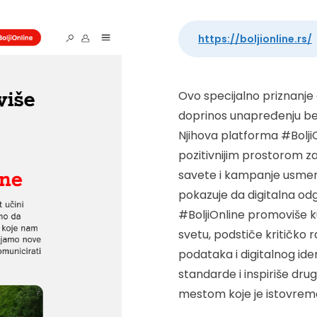
https://boljionline.rs/
Ovo specijalno priznanje 
doprinos unapređenju bez
Njihova platforma #BoljiOn
pozitivnijim prostorom za
savete i kampanje usmeren
pokazuje da digitalna odg
#BoljiOnline promoviše 
svetu, podstiče kritičko r
podataka i digitalnog iden
standarde i inspiriše drug
mestom koje je istovreme