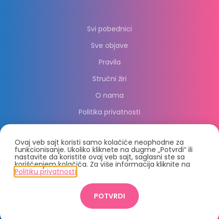
Svi pobednici
Sve objave
Pravila
Stručni žiri
O nama
Politika privatnosti
Ovaj veb sajt koristi samo kolačiće neophodne za
funkcionisanje. Ukoliko kliknete na dugme „Potvrdi“ ili
nastavite da koristite ovaj veb sajt, saglasni ste sa
korišćenjem kolačića. Za više informacija kliknite na
Politiku privatnosti
.
© 2021, PC Press Group d.o.o.
POTVRDI
Crafted by
2021