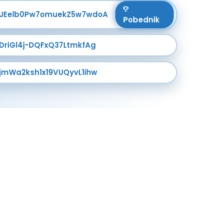
CJEelb0Pw7omuekZ5w7wdoA
Pobednik
DriGl4j-DQFxQ37LtmkfAg
jmWa2ksh1x19VUQyvL1ihw