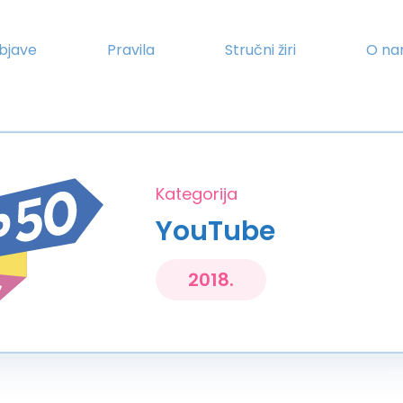
bjave
Pravila
Stručni žiri
O n
Kategorija
YouTube
2018.