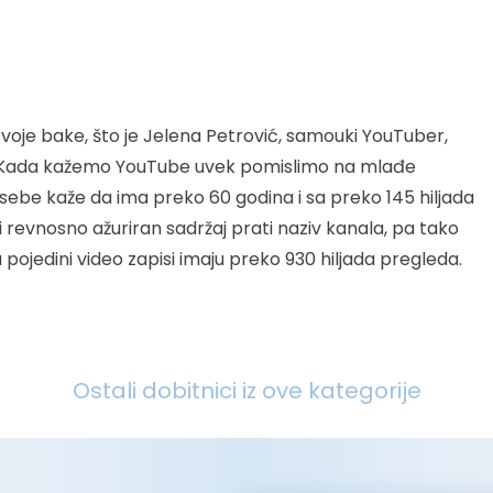
svoje bake, što je Jelena Petrović, samouki YouTuber,
ja”. Kada kažemo YouTube uvek pomislimo na mlađe
ebe kaže da ima preko 60 godina i sa preko 145 hiljada
 i revnosno ažuriran sadržaj prati naziv kanala, pa tako
ojedini video zapisi imaju preko 930 hiljada pregleda.
Ostali dobitnici iz ove kategorije