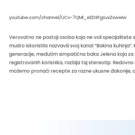
youtube.com/channel/UCv-7QMl_eEDXFgsvxZxwwIw
Verovatno ne postoji osoba koja ne voli specijalitete 
mudro iskoristila nazvavši svoj kanal “Bakina kuhin
generacije, međutim simpatična baka Jelena koja za s
registrovanih korisnika, razbija taj stereotip. Redovno
možemo pronaći recepte za razne ukusne đakonije, a p