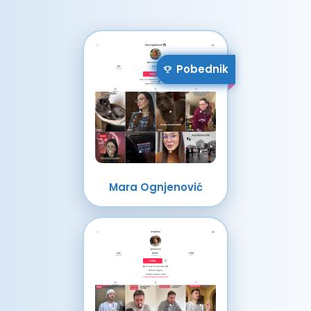
Pobednik
Mara Ognjenović