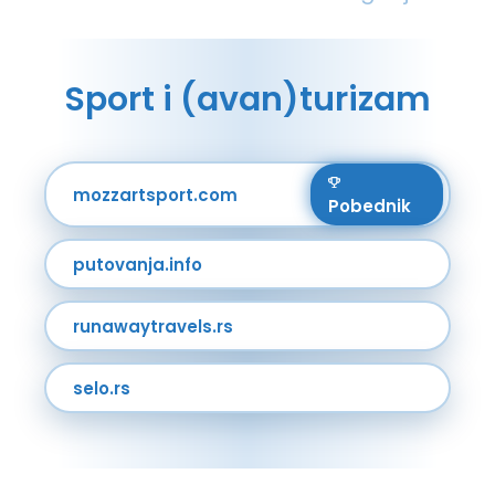
Sport i (avan)turizam
mozzartsport.com
Pobednik
putovanja.info
runawaytravels.rs
selo.rs