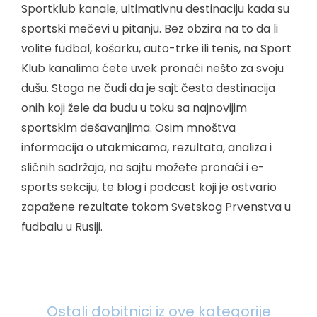
Sportklub kanale, ultimativnu destinaciju kada su
sportski mečevi u pitanju. Bez obzira na to da li
volite fudbal, košarku, auto-trke ili tenis, na Sport
Klub kanalima ćete uvek pronaći nešto za svoju
dušu. Stoga ne čudi da je sajt česta destinacija
onih koji žele da budu u toku sa najnovijim
sportskim dešavanjima. Osim mnoštva
informacija o utakmicama, rezultata, analiza i
sličnih sadržaja, na sajtu možete pronaći i e-
sports sekciju, te blog i podcast koji je ostvario
zapažene rezultate tokom Svetskog Prvenstva u
fudbalu u Rusiji.
Ostali dobitnici iz ove kategorije