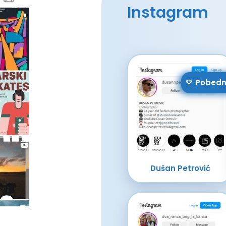
Instagram
Pobedn
Dušan Petrović