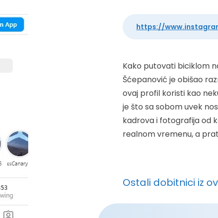
https://www.instagra
Kako putovati biciklom na
Šćepanović je obišao razn
ovaj profil koristi kao n
je što sa sobom uvek nosi
kadrova i fotografija od k
realnom vremenu, a prati 
Ostali dobitnici iz o