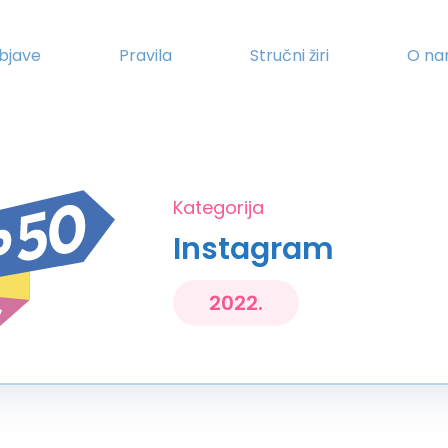
bjave
Pravila
Stručni žiri
O n
Kategorija
Instagram
2022.