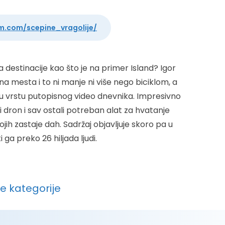
m.com/scepine_vragolije/
 destinacije kao što je na primer Island? Igor
a mesta i to ni manje ni više nego biciklom, a
eku vrstu putopisnog video dnevnika. Impresivno
 dron i sav ostali potreban alat za hvatanje
ojih zastaje dah. Sadržaj objavljuje skoro pa u
ga preko 26 hiljada ljudi.
ve kategorije