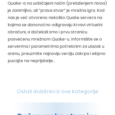
Quake-a na uobičajeni način (prelaženjem nivoa)
je zanimljivo, ali “prava stvar” je mrežna igra. Kod
nas je već otvoreno nekoliko Quake servera na
kojima se danonoćno odigravaju krvavi virtuelni
obračuni, a dočekali smo i prvu stranicu
posvećenu mrežnom Quake-u. Informišite se o
serverima i parametrima potrebnim za ulazak u
arenu, preuzmite najnoviju verziju zakrpa i ekipno
pucajte na neprijatelje…
Ostali dobitnici iz ove kategorije