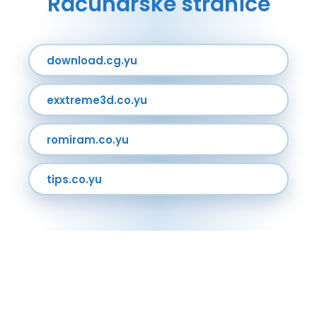
Računarske stranice
download.cg.yu
exxtreme3d.co.yu
romiram.co.yu
tips.co.yu