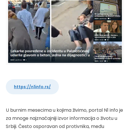
https://n1info.rs/
U burnim mesecima u kojima živimo, portal N1 info je
za mnoge najznačajniji izvor informacija o životu u
Srbiji. Često osporavan od protivnika, među