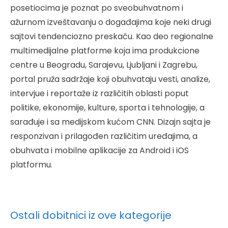
posetiocima je poznat po sveobuhvatnom i
ažurnom izveštavanju o događajima koje neki drugi
sajtovi tendenciozno preskaču. Kao deo regionalne
multimedijalne platforme koja ima produkcione
centre u Beogradu, Sarajevu, Ljubljani i Zagrebu,
portal pruža sadržaje koji obuhvataju vesti, analize,
intervjue i reportaže iz različitih oblasti poput
politike, ekonomije, kulture, sporta i tehnologije, a
sarađuje i sa medijskom kućom CNN. Dizajn sajta je
responzivan i prilagođen različitim uređajima, a
obuhvata i mobilne aplikacije za Android i iOS
platformu.
Ostali dobitnici iz ove kategorije