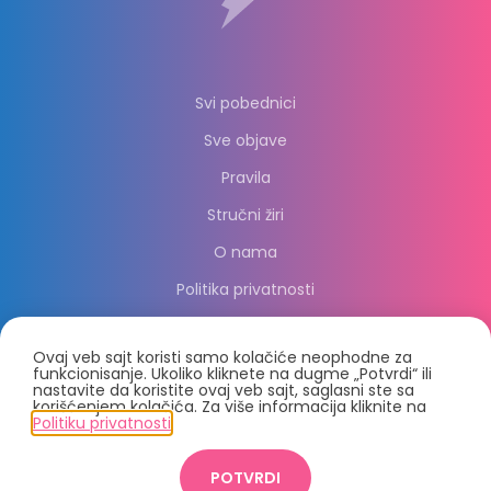
Svi pobednici
Sve objave
Pravila
Stručni žiri
O nama
Politika privatnosti
Ovaj veb sajt koristi samo kolačiće neophodne za
funkcionisanje. Ukoliko kliknete na dugme „Potvrdi“ ili
nastavite da koristite ovaj veb sajt, saglasni ste sa
korišćenjem kolačića. Za više informacija kliknite na
Politiku privatnosti
.
© 2021, PC Press Group d.o.o.
POTVRDI