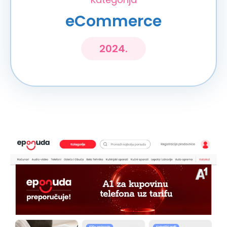
eCommerce
2024.