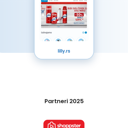
lilly.rs
Partneri 2025