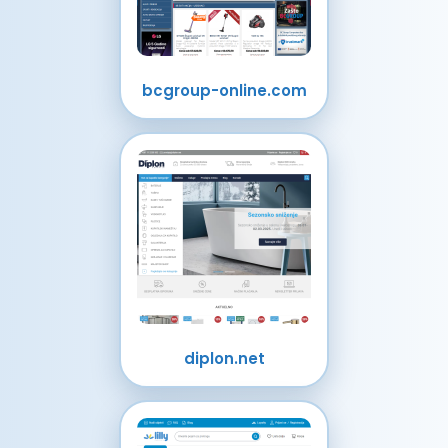
bcgroup-online.com
diplon.net