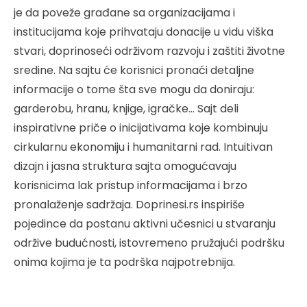
je da poveže građane sa organizacijama i
institucijama koje prihvataju donacije u vidu viška
stvari, doprinoseći održivom razvoju i zaštiti životne
sredine. Na sajtu će korisnici pronaći detaljne
informacije o tome šta sve mogu da doniraju:
garderobu, hranu, knjige, igračke… Sajt deli
inspirativne priče o inicijativama koje kombinuju
cirkularnu ekonomiju i humanitarni rad. Intuitivan
dizajn i jasna struktura sajta omogućavaju
korisnicima lak pristup informacijama i brzo
pronalaženje sadržaja. Doprinesi.rs inspiriše
pojedince da postanu aktivni učesnici u stvaranju
održive budućnosti, istovremeno pružajući podršku
onima kojima je ta podrška najpotrebnija.