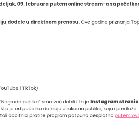
deljak, 09. februara
putem online stream-a sa početk
iju dodele u direktnom prenosu.
Ove godine priznanja To
YouTube i TikTok)
“Nagrada publike” smo već dobili i to je
Instagram stranic
što je od početka do kraja u rukama publike, koja i predlaže
 ostali dobitnici pratite program potpuno besplatno
putem ov