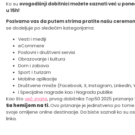
Ko su
ovogodišnji dobitnici možete saznati već u pone
u 15h!
Pozivamo vas da putem strima pratite našu ceremon
se dodeljuje po sledećim kategorijama:
Vesti i mediji
eCommere
Poslovni i društveni servisi
Obrazovanje i kultura
Dom i zabava
Sport i turizam
Mobilne aplikacije
Društvene mreže (Facebook, X, Instagram, LinkedIn, 
i Specijalne nagrade kao i Nagrada publike
Kao što
već znate
, prvog dobitnika Top50 2025 priznanja 
Sa hemijom na ti
.
Ovo priznanje je jedinstveno po tome 
svoje omiljene online destinacije. Da biste saznali ko su
linka.