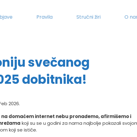
bjave
Pravila
Stručni žiri
O n
oniju svečanog
025 dobitnika!
 Feb 2026.
a
na domaćem internet nebu pronađemo, afirmišemo i
 mrežama
koji su se u godini za nama najbolje pokazali svojo
m koji se ističe.