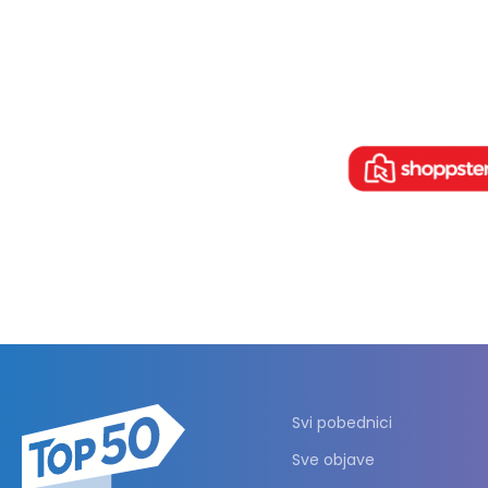
Svi pobednici
Sve objave