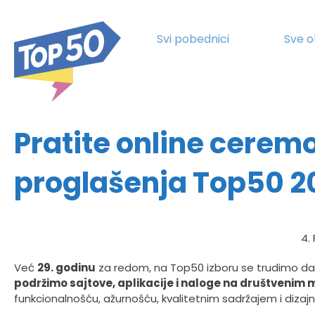
Svi pobednici
Sve o
Pratite online cerem
proglašenja Top50 2
4.
Već
29. godinu
za redom, na Top50 izboru se trudimo d
podržimo sajtove, aplikacije i naloge na društvenim
funkcionalnošću, ažurnošću, kvalitetnim sadržajem i dizajno