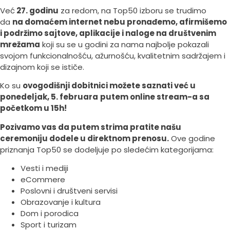
Već
27. godinu
za redom, na Top50 izboru se trudimo
da
na domaćem internet nebu pronađemo, afirmišemo
i podržimo sajtove, aplikacije i naloge na društvenim
mrežama
koji su se u godini za nama najbolje pokazali
svojom funkcionalnošću, ažurnošću, kvalitetnim sadržajem i
dizajnom koji se ističe.
Ko su
ovogodišnji dobitnici možete saznati već u
ponedeljak, 5. februara
putem online stream-a sa
početkom u 15h!
Pozivamo vas da putem strima pratite našu
ceremoniju dodele u direktnom prenosu.
Ove godine
priznanja Top50 se dodeljuje po sledećim kategorijama:
Vesti i mediji
eCommere
Poslovni i društveni servisi
Obrazovanje i kultura
Dom i porodica
Sport i turizam