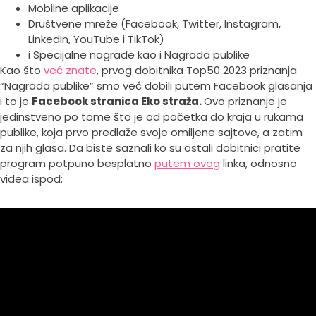
Mobilne aplikacije
Društvene mreže (Facebook, Twitter, Instagram,
LinkedIn, YouTube i TikTok)
i Specijalne nagrade kao i Nagrada publike
Kao što
već znate
, prvog dobitnika Top50 2023 priznanja
“Nagrada publike” smo već dobili putem Facebook glasanja
i to je
Facebook stranica Eko straža.
Ovo priznanje je
jedinstveno po tome što je od početka do kraja u rukama
publike, koja prvo predlaže svoje omiljene sajtove, a zatim
za njih glasa. Da biste saznali ko su ostali dobitnici pratite
program potpuno besplatno
putem ovog
linka, odnosno
videa ispod: