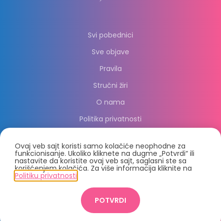
Svi pobednici
Sve objave
Pravila
Stručni žiri
O nama
Politika privatnosti
Ovaj veb sajt koristi samo kolačiće neophodne za
funkcionisanje. Ukoliko kliknete na dugme „Potvrdi“ ili
nastavite da koristite ovaj veb sajt, saglasni ste sa
korišćenjem kolačića. Za više informacija kliknite na
Politiku privatnosti
.
© 2021, PC Press Group d.o.o.
POTVRDI
Crafted by
2021