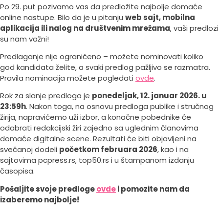
Po 29. put pozivamo vas da predložite najbolje domaće
online nastupe. Bilo da je u pitanju
web sajt, mobilna
aplikacija ili nalog na društvenim mrežama
, vaši predlozi
su nam važni!
Predlaganje nije ograničeno – možete nominovati koliko
god kandidata želite, a svaki predlog pažljivo se razmatra.
Pravila nominacija možete pogledati
ovde
.
Rok za slanje predloga je
ponedeljak, 12. januar 2026. u
23:59h
. Nakon toga, na osnovu predloga publike i stručnog
žirija, napravićemo uži izbor, a konačne pobednike će
odabrati redakcijski žiri zajedno sa uglednim članovima
domaće digitalne scene. Rezultati će biti objavljeni na
svečanoj dodeli
početkom februara 2026
, kao i na
sajtovima pcpress.rs, top50.rs i u štampanom izdanju
časopisa.
Pošaljite svoje predloge
ovde
i pomozite nam da
izaberemo najbolje!