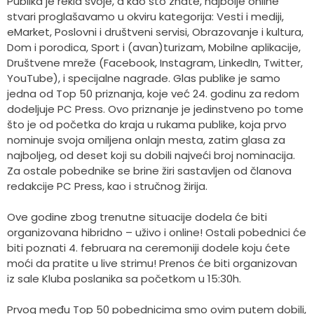
Publika je rekla svoje, a kao što znate, najbolje online
stvari proglašavamo u okviru kategorija: Vesti i mediji,
eMarket, Poslovni i društveni servisi, Obrazovanje i kultura,
Dom i porodica, Sport i (avan)turizam, Mobilne aplikacije,
Društvene mreže (Facebook, Instagram, LinkedIn, Twitter,
YouTube), i specijalne nagrade. Glas publike je samo
jedna od Top 50 priznanja, koje već 24. godinu za redom
dodeljuje PC Press. Ovo priznanje je jedinstveno po tome
što je od početka do kraja u rukama publike, koja prvo
nominuje svoja omiljena onlajn mesta, zatim glasa za
najboljeg, od deset koji su dobili najveći broj nominacija.
Za ostale pobednike se brine žiri sastavljen od članova
redakcije PC Press, kao i stručnog žirija.
Ove godine zbog trenutne situacije dodela će biti
organizovana hibridno – uživo i online! Ostali pobednici će
biti poznati 4. februara na ceremoniji dodele koju ćete
moći da pratite u live strimu! Prenos će biti organizovan
iz sale Kluba poslanika sa početkom u 15:30h.
Prvog među Top 50 pobednicima smo ovim putem dobili,