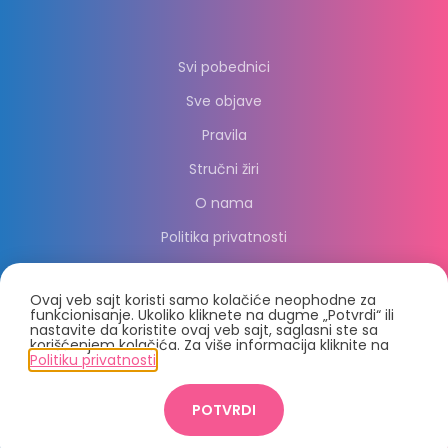
Svi pobednici
Sve objave
Pravila
Stručni žiri
O nama
Politika privatnosti
Ovaj veb sajt koristi samo kolačiće neophodne za
funkcionisanje. Ukoliko kliknete na dugme „Potvrdi“ ili
nastavite da koristite ovaj veb sajt, saglasni ste sa
korišćenjem kolačića. Za više informacija kliknite na
Politiku privatnosti
.
© 2021, PC Press Group d.o.o.
POTVRDI
Crafted by
2021