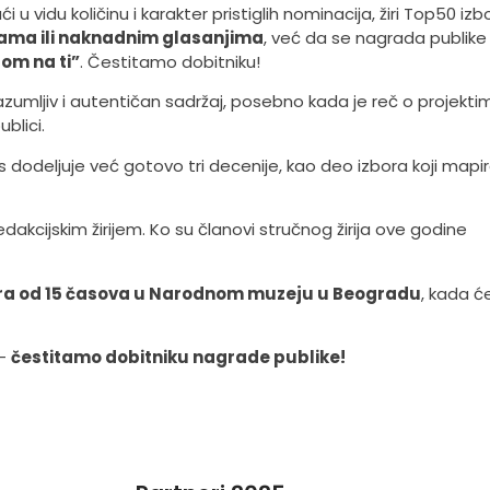
i u vidu količinu i karakter pristiglih nominacija, žiri Top50 izb
ama ili naknadnim glasanjima
, već da se nagrada publike
om na ti”
. Čestitamo dobitniku!
razumljiv i autentičan sadržaj, posebno kada je reč o projekti
ublici.
 dodeljuje već gotovo tri decenije, kao deo izbora koji mapi
edakcijskim žirijem. Ko su članovi stručnog žirija ove godine
ara od 15 časova u Narodnom muzeju u Beogradu
, kada ć
 –
čestitamo dobitniku nagrade publike!