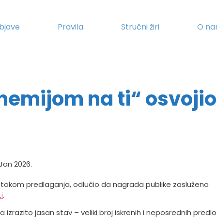
bjave
Pravila
Stručni žiri
O n
hemijom na ti“ osvojio
 Jan 2026.
gle tokom predlaganja, odlučio da nagrada publike zasluženo
i
.
 izrazito jasan stav – veliki broj iskrenih i neposrednih predl