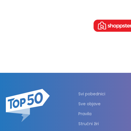
Svi pobednici
Sve objave
Pravila
Stručni žiri