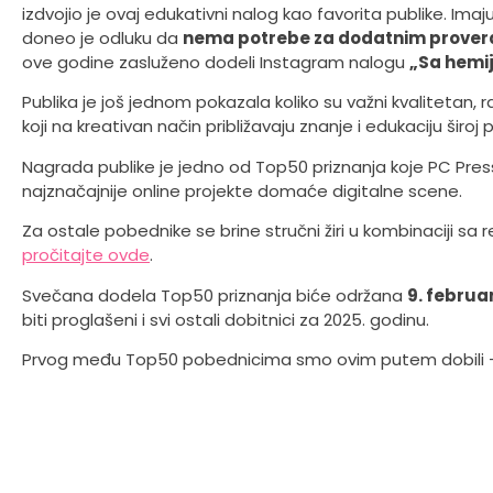
izdvojio je ovaj edukativni nalog kao favorita publike. Imajuć
doneo je odluku da
nema potrebe za dodatnim prover
ove godine zasluženo dodeli Instagram nalogu
„Sa hemij
Publika je još jednom pokazala koliko su važni kvalitetan, 
koji na kreativan način približavaju znanje i edukaciju široj p
Nagrada publike je jedno od Top50 priznanja koje PC Press
najznačajnije online projekte domaće digitalne scene.
Za ostale pobednike se brine stručni žiri u kombinaciji sa r
pročitajte ovde
.
Svečana dodela Top50 priznanja biće održana
9. febru
biti proglašeni i svi ostali dobitnici za 2025. godinu.
Prvog među Top50 pobednicima smo ovim putem dobili